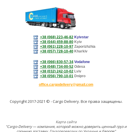
+38 (068) 223-46-82
Kyivstar
+38 (044) 459-88-80
Kyiv
+38 (061) 228-10-97
Zaporizhzhia
+38 (057) 728-10-40
Kharkiv
+38 (066) 830-57-34
Vodafone
+38 (048) 734-00-52
Odesa
+38 (032) 242-10-02
Lviv
+38 (056) 790-10-01
Dnipro
office.cargodelivery@gmail.com
Copyright 2017-2021 © - Cargo Delivery. Все права защищены.
Карта сайта
"Cargo-Delivery — компания, которой можно доверить ценный груз и
срочную доставку.
Грузоперевозки по Украине
и Европе"