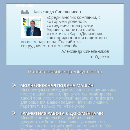
ОТЗЫВЫ
Александр Синельников
«Среди многих компаний, с
которыми довелось
сотрудничать на рынке
Украины, хочется особо
отметить «КаргоДеливери»
как порядочного и надежного
во всем партнера. Спасибо за
сотрудничество и Успехов!»
Александр Синельников
г. Одесса
Наши основные преимущества
МОЛНЕИНОСНАЯ ПОДАЧА МАШИН
Мы находим свободные машины в течении часа
после вашей заявки. При этом мы подбираем
такой транспорт, который идеально подходит
для решения Вашей задачи: никаких лишних
переплат, только то, что нужно!
ГРАМОТНАЯ РАБОТА С ДОКУМЕНТАМИ
Мы обеспечиваем быстрый и четкий
документооборот. Наш пакет документов
всегда соответствует действительности. Мы
бережем нервы Вашей бухгалтерии.