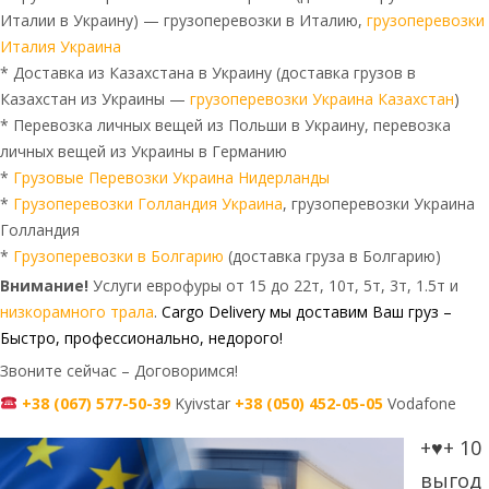
Италии в Украину) — грузоперевозки в Италию,
грузоперевозки
Италия Украина
* Доставка из Казахстана в Украину (доставка грузов в
Казахстан из Украины —
грузоперевозки Украина Казахстан
)
* Перевозка личных вещей из Польши в Украину, перевозка
личных вещей из Украины в Германию
*
Грузовые Перевозки Украина Нидерланды
*
Грузоперевозки Голландия Украина
, грузоперевозки Украина
Голландия
*
Грузоперевозки в Болгарию
(доставка груза в Болгарию)
Внимание!
Услуги еврофуры от 15 до 22т, 10т, 5т, 3т, 1.5т и
низкорамного трала
.
Cargo Delivery
мы доставим Ваш груз –
Быстро, профессионально, недорого!
Звоните сейчас – Договоримся!
+38 (067) 577-50-39
Kyivstar
+38 (050) 452-05-05
Vodafone
+♥+ 10
выгод