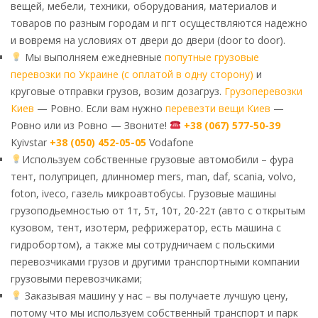
вещей, мебели, техники, оборудования, материалов и
товаров по разным городам и пгт осуществляются надежно
и вовремя на условиях от двери до двери (door to door).
Мы выполняем ежедневные
попутные грузовые
перевозки по Украине (с оплатой в одну сторону)
и
круговые отправки грузов, возим дозагруз.
Грузоперевозки
Киев
— Ровно. Если вам нужно
перевезти вещи Киев
—
Ровно или из Ровно — Звоните!
+38 (067) 577-50-39
Kyivstar
+38 (050) 452-05-05
Vodafone
Используем собственные грузовые автомобили – фура
тент, полуприцеп, длинномер mers, man, daf, scania, volvo,
foton, iveco, газель микроавтобусы. Грузовые машины
грузоподьемностью от 1т, 5т, 10т, 20-22т (авто с открытым
кузовом, тент, изотерм, рефрижератор, есть машина с
гидробортом), а также мы сотрудничаем с польскими
перевозчиками грузов и другими транспортными компании
грузовыми перевозчиками;
Заказывая машину у нас – вы получаете лучшую цену,
потому что мы используем собственный транспорт и парк