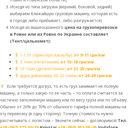
Исходя из типа загрузки (верхний, боковой, задний)
выбираем ближайшую грузовую машину, которая есть
в городе либо прибывает, либо разгружается)
Исходя из вышесказанного
цена на грузоперевозки
в Ровно или из Ровно по Украине составляет
(Тент/цельномет):
1-1.5т спринтер/газель/бус
от 9-11 грн/км
5 тонн (пятитонник)
от 15-18 грн/км
10 тонн (десятитонник)
от 21-25 грн/км
фура длинномер 20-22 тонны
от 24-29 грн/км
Если требуется догруз, то есть груз занимает не полную
машину, а только какую-то ее часть – то оплата считается за
частично заполненную машину или по весу груза или по объему.
Обычно от 20% до 70% от обычного тарифа полной машины на
эту перевозку (в одну сторону). Точную стоимость нужно
рассчитывать с логистом – Звоните сейчас – договоримся!
Тел.
+38 (067) 577-50-39
Kyivstar
+38 (050) 452-05-05
Vodafone