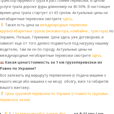
транспортируемого груза и расстояния перевозки. В целом
услуги трала дороже фуры длинномер на 40-50%. В настоящее
время цена трала стартует от 65 грн/км. Актуальные цены на
негабаритные перевозки смотрите
здесь
.
Также есть цена за
международные перевозки
крупногабаритных грузов (экскаватора, комбайна , трактора)
по
Украине, Польше, Германии. Цена здесь уже договорная, и
зависит еще от того далеко подаваться под нагрузку нашему
водителю, там ли он по городу. Актуальные цены на
международные негабаритные перевозки смотрите
здесь.
Какая цена/стоимость за 1 км грузоперевозки из
Ровно по Украине?
Все залежить від маршруту перевезення (є подача машини з
іншого місця або машина є на місці) обсягу, ваги та габаритів
вашого вантажу:.
Цена грузовой перевозки по Украине (стоимость грузовых
перевозок за км)
:
1
-1.5т микроавтобус /газель/бус
—
от 9-11 грн / км