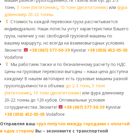
машин разной грузоподъемности: газель или бус до 2-3
тонн,
5 тонн (пятитонник)
,
10 тонн (десятитонник)
или
фура
длинномер 20-22 тонны
.
Стоимость каждой перевозки груза рассчитывается
индивидуально. Наши логисты учтут характеристики Вашего
груза, наличие у нас свободной грузовой машины по
вашему маршруту, но всегда на взаимовыгодных условиях.
Звоните:
+38 (067) 577-50-39
Kyivstar
+38 (050) 452-05-05
Vodafone
Мы работаем также и по безналичному расчету по НДС.
Цены на грузовые перевозки выгодны – наша цена доступна
каждому! В нашем автопарке есть грузовые машины разной
грузоподъемности и объема:
до 2-3 тонн
,
5 тонн
(пятитонник)
,
10 тонн (десятитонник)
или фура длинномер
20-22 тонны до 120 кубов. Оптимальные условия
сотрудничества. Звоните!
+38 (067) 577-50-39
Kyivstar
+38 (050) 452-05-05
Vodafone
Отправляя ваш
груз попутно между городами с оплатой
в одну сторону
Вы – экономите с транспортной