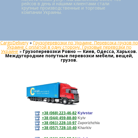
рейсов в день и нашими клиентами стали
крупные производственные и торговые
компании Украины.
CargoDelivery
»
Грузоперевозки по Украине. Перевозка грузов по
Украине с оплатой в одну сторону. Грузовые перевозки по
Украине
»
Грузоперевозки Ровно — Киев, Одесса, Харьков.
Междугородние попутные перевозки мебели, вещей,
грузов.
+38 (068) 223-46-82
Kyivstar
+38 (044) 459-88-80
Kyiv
+38 (061) 228-10-97
Zaporizhzhia
+38 (057) 728-10-40
Kharkiv