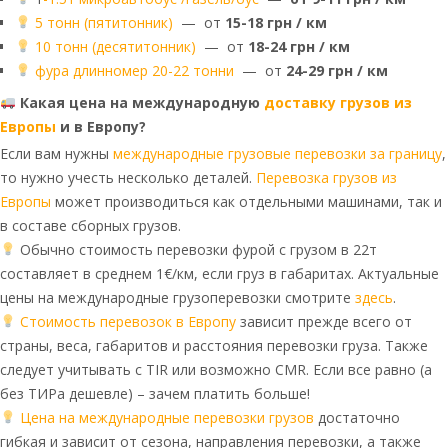
5 тонн (пятитонник)
— от
15-18 грн / км
10 тонн (десятитонник)
— от
18-24 грн / км
фура длинномер 20-22 тонни
— от
24-29 грн / км
Какая цена на международную
доставку грузов из
Европы
и в Европу?
Если вам нужны
международные грузовые перевозки за границу
,
то нужно учесть несколько деталей.
Перевозка грузов из
Европы
может производиться как отдельными машинами, так и
в составе сборных грузов.
Обычно стоимость перевозки фурой с грузом в 22т
составляет в среднем 1€/км, если груз в габаритах. Актуальные
цены на международные грузоперевозки смотрите
здесь
.
Стоимость перевозок в Европу
зависит прежде всего от
страны, веса, габаритов и расстояния перевозки груза. Также
следует учитывать с TIR или возможно CMR. Если все равно (а
без ТИРа дешевле) – зачем платить больше!
Цена на международные перевозки грузов
достаточно
гибкая и зависит от сезона, направления перевозки, а также