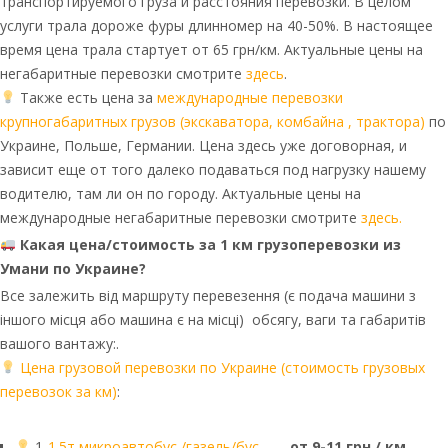
транспортируемого груза и расстояния перевозки. В целом
услуги трала дороже фуры длинномер на 40-50%. В настоящее
время цена трала стартует от 65 грн/км. Актуальные цены на
негабаритные перевозки смотрите
здесь
.
Также есть цена за
международные перевозки
крупногабаритных грузов (экскаватора, комбайна , трактора)
по
Украине, Польше, Германии. Цена здесь уже договорная, и
зависит еще от того далеко подаваться под нагрузку нашему
водителю, там ли он по городу. Актуальные цены на
международные негабаритные перевозки смотрите
здесь.
Какая цена/стоимость за 1 км грузоперевозки из
Умани по Украине?
Все залежить від маршруту перевезення (є подача машини з
іншого місця або машина є на місці) обсягу, ваги та габаритів
вашого вантажу:.
Цена грузовой перевозки по Украине (стоимость грузовых
перевозок за км)
:
1
-1.5т микроавтобус /газель/бус
—
от 9-11 грн / км