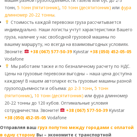
машин разной грузоподъемности: газель или бус до 2-3
тонн,
5 тонн (пятитонник)
,
10 тонн (десятитонник)
или
фура
длинномер 20-22 тонны
.
Стоимость каждой перевозки груза рассчитывается
индивидуально. Наши логисты учтут характеристики Вашего
груза, наличие у нас свободной грузовой машины по
вашему маршруту, но всегда на взаимовыгодных условиях.
Звоните:
+38 (067) 577-50-39
Kyivstar
+38 (050) 452-05-05
Vodafone
Мы работаем также и по безналичному расчету по НДС.
Цены на грузовые перевозки выгодны – наша цена доступна
каждому! В нашем автопарке есть грузовые машины разной
грузоподъемности и объема:
до 2-3 тонн
,
5 тонн
(пятитонник)
,
10 тонн (десятитонник)
или фура длинномер
20-22 тонны до 120 кубов. Оптимальные условия
сотрудничества. Звоните!
+38 (067) 577-50-39
Kyivstar
+38 (050) 452-05-05
Vodafone
Отправляя ваш
груз попутно между городами с оплатой
в одну сторону
Вы – экономите с транспортной