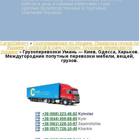
рейсов в день и нашими клиентами стали
крупные производственные и торговые
компании Украины.
CargoDelivery
»
Грузоперевозки по Украине. Перевозка грузов по
Украине с оплатой в одну сторону. Грузовые перевозки по
Украине
»
Грузоперевозки Умань — Киев, Одесса, Харьков.
Междугородние попутные перевозки мебели, вещей,
грузов.
+38 (068) 223-46-82
Kyivstar
+38 (044) 459-88-80
Kyiv
+38 (061) 228-10-97
Zaporizhzhia
+38 (057) 728-10-40
Kharkiv