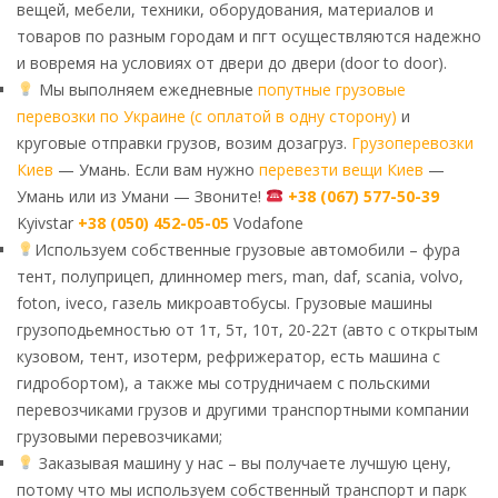
вещей, мебели, техники, оборудования, материалов и
товаров по разным городам и пгт осуществляются надежно
и вовремя на условиях от двери до двери (door to door).
Мы выполняем ежедневные
попутные грузовые
перевозки по Украине (с оплатой в одну сторону)
и
круговые отправки грузов, возим дозагруз.
Грузоперевозки
Киев
— Умань. Если вам нужно
перевезти вещи Киев
—
Умань или из Умани — Звоните!
+38 (067) 577-50-39
Kyivstar
+38 (050) 452-05-05
Vodafone
Используем собственные грузовые автомобили – фура
тент, полуприцеп, длинномер mers, man, daf, scania, volvo,
foton, iveco, газель микроавтобусы. Грузовые машины
грузоподьемностью от 1т, 5т, 10т, 20-22т (авто с открытым
кузовом, тент, изотерм, рефрижератор, есть машина с
гидробортом), а также мы сотрудничаем с польскими
перевозчиками грузов и другими транспортными компании
грузовыми перевозчиками;
Заказывая машину у нас – вы получаете лучшую цену,
потому что мы используем собственный транспорт и парк