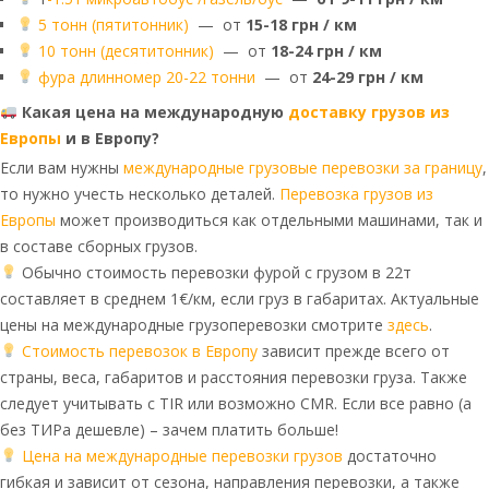
5 тонн (пятитонник)
— от
15-18 грн / км
10 тонн (десятитонник)
— от
18-24 грн / км
фура длинномер 20-22 тонни
— от
24-29 грн / км
Какая цена на международную
доставку грузов из
Европы
и в Европу?
Если вам нужны
международные грузовые перевозки за границу
,
то нужно учесть несколько деталей.
Перевозка грузов из
Европы
может производиться как отдельными машинами, так и
в составе сборных грузов.
Обычно стоимость перевозки фурой с грузом в 22т
составляет в среднем 1€/км, если груз в габаритах. Актуальные
цены на международные грузоперевозки смотрите
здесь
.
Стоимость перевозок в Европу
зависит прежде всего от
страны, веса, габаритов и расстояния перевозки груза. Также
следует учитывать с TIR или возможно CMR. Если все равно (а
без ТИРа дешевле) – зачем платить больше!
Цена на международные перевозки грузов
достаточно
гибкая и зависит от сезона, направления перевозки, а также