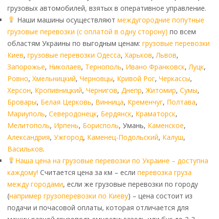
грузовых автомобилей, взятых в оперативное управление.
Наши машины осуществляют
междугородние попутные
грузовые перевозки (с оплатой в одну сторону)
по всем
областям Украины по выгодным ценам:
грузовые перевозки
Киев
,
грузовые перевозки Одесса
,
Харьков
,
Львов
,
Запорожье
,
Николаев
,
Тернополь
,
Ивано Франковск
,
Луцк
,
Ровно
,
Хмельницкий
,
Черновцы
,
Кривой Рог
,
Черкассы
,
Херсон
,
Кропивницкий
,
Чернигов
,
Днепр
,
Житомир
,
Сумы
,
Бровары
,
Белая Церковь
,
Винница
,
Кременчуг
,
Полтава
,
Мариуполь
,
Северодонецк
,
Бердянск
,
Краматорск
,
Мелитополь
,
Ирпень
,
Борисполь
, Умань,
Каменское
,
Александрия
,
Ужгород
,
Каменец-Подольский
,
Калуш
,
Васильков
.
Наша цена на грузовые перевозки по Украине – доступна
каждому!
Считается цена за км – если
перевозка груза
между городами
, если же грузовые перевозки по городу
(
например грузоперевозки по Киеву
) – цена состоит из
подачи и почасовой оплаты, которая отличается для