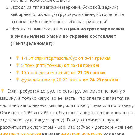
Исходя из типа загрузки (верхний, боковой, задний)
выбираем ближайшую грузовую машину, которая есть
в городе либо прибывает, либо разгружается)
Исходя из вышесказанного
цена на грузоперевозки
в Умань или из Умани по Украине составляет
(Тент/цельномет):
1-1.5т спринтер/газель/бус
от 9-11 грн/км
5 тонн (пятитонник)
от 15-18 грн/км
10 тонн (десятитонник)
от 21-25 грн/км
фура длинномер 20-22 тонны
от 24-29 грн/км
Если требуется догруз, то есть груз занимает не полную
машину, а только какую-то ее часть – то оплата считается за
частично заполненную машину или по весу груза или по объему.
Обычно от 20% до 70% от обычного тарифа полной машины на
эту перевозку (в одну сторону). Точную стоимость нужно
рассчитывать с логистом – Звоните сейчас – договоримся!
Тел.
+38 (067) 577-50-39
Kyivstar
+38 (050) 452-05-05
Vodafone