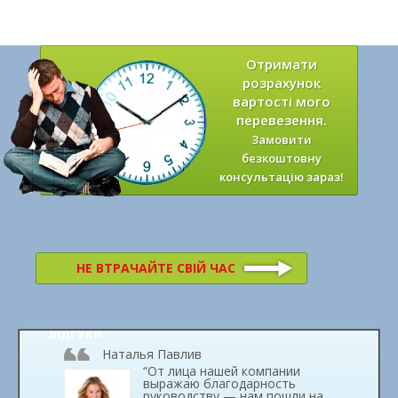
Отримати
розрахунок
вартості мого
перевезення.
Замовити
безкоштовну
консультацію зараз!
НЕ ВТРАЧАЙТЕ СВІЙ ЧАС
ВІДГУКИ
Наталья Павлив
“От лица нашей компании
выражаю благодарность
руководству — нам пошли на