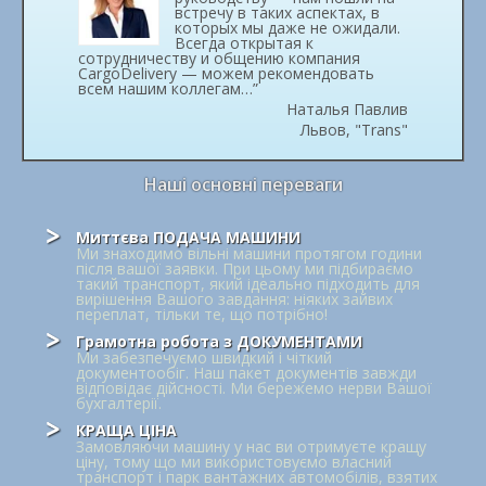
встречу в таких аспектах, в
которых мы даже не ожидали.
Всегда открытая к
сотрудничеству и общению компания
CargoDelivery — можем рекомендовать
всем нашим коллегам…”
Наталья Павлив
Львов, "Trans"
Наші основні переваги
Миттєва ПОДАЧА МАШИНИ
Ми знаходимо вільні машини протягом години
після вашої заявки. При цьому ми підбираємо
такий транспорт, який ідеально підходить для
вирішення Вашого завдання: ніяких зайвих
переплат, тільки те, що потрібно!
Грамотна робота з ДОКУМЕНТАМИ
Ми забезпечуємо швидкий і чіткий
документообіг. Наш пакет документів завжди
відповідає дійсності. Ми бережемо нерви Вашої
бухгалтерії.
КРАЩА ЦІНА
Замовляючи машину у нас ви отримуєте кращу
ціну, тому що ми використовуємо власний
транспорт і парк вантажних автомобілів, взятих