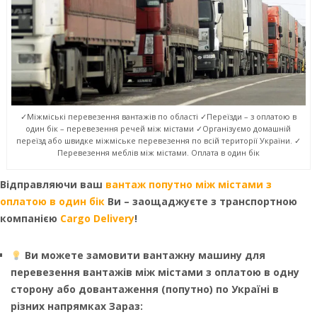
✓Міжміські перевезення вантажів по області ✓Переїзди – з оплатою в
один бік – перевезення речей між містами ✓Організуємо домашній
переїзд або швидке міжміське перевезення по всій території України. ✓
Перевезення меблів між містами. Оплата в один бік
Відправляючи ваш
вантаж попутно між містами з
оплатою в один бік
Ви – заощаджуєте з транспортною
компанією
Cargo Delivery
!
Ви можете замовити вантажну машину для
перевезення вантажів між містами з оплатою в одну
сторону або довантаження (попутно) по Україні в
різних напрямках Зараз: