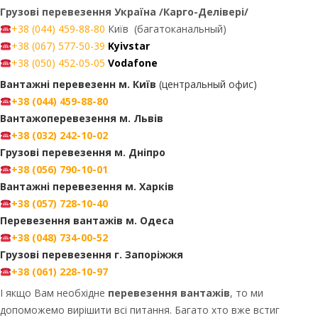
Грузові перевезення Україна /Карго-Делівері/
+38 (044) 459-88-80
Київ (багатоканальный)
+38 (067) 577-50-39
Kyivstar
+38 (050) 452-05-05
Vodafone
Вантажні перевезенн м. Київ
(центральный офис)
+38 (044) 459-88-80
Вантажоперевезення
м. Львів
+38 (032) 242-10-02
Грузові перевезення
м. Дніпро
+38 (056) 790-10-01
Вантажні перевезення
м. Харків
+38 (057) 728-10-40
Перевезення вантажів
м. Одеса
+38 (048) 734-00-52
Грузові перевезення
г. Запоріжжя
+38 (061) 228-10-97
І якщо Вам необхідне
перевезення вантажів
, то ми
допоможемо вирішити всі питання. Багато хто вже встиг