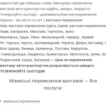
оцінити вигоди співпраці з нами. Виконуємо перевезення
вантажів автотранспортом надійно, швидко, недорого!
Телефонуйте сьогодні – домовимось!Вантажоперевезення
Україна – (всі міста та смт ):
вантажні перевезення
Київ
,
вантажні перевезення Одеса
,
Харків
,
вантажні перевезення
Львів
,
Запоріжжя
,
Миколаїв
,
Тернопіль
,
Івано-
Франківськ
,
Луцьк
,
Рівне
,
Хмельницький
,
Чернівці
,
Кривий
Ріг
,
Черкаси
,
Херсон
,
Кропивницький
,
Чернігів
,
Дніпро
,
Житомир
,
Біла Церква
,
Вінниця
,
Кременчук
,
Полтава
,
Маріуполь
,
Сєверодонецьк
,
Бердянськ
,
Краматорськ
,
Мелітополь
,
Ірпінь
,
Бо
Подільський
,
Калуш
,
Васильків
— Ціна за перевезення
вантажу автотранспортом розраховується швидко.
ТЕЛЕФОНУЙТЕ СЬОГОДНІ!
Міжміські перевезення вантажів — Все
послуги:
міжміські перевезення