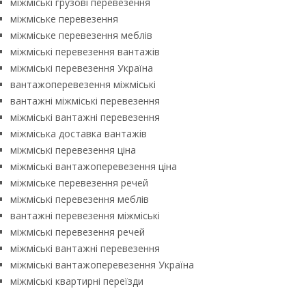
міжміські грузові перевезення
міжміське перевезення
міжміське перевезення меблів
міжміські перевезення вантажів
міжміські перевезення Україна
вантажоперевезення міжміські
вантажні міжміські перевезення
міжміські вантажні перевезення
міжміська доставка вантажів
міжміські перевезення ціна
міжміські вантажоперевезення ціна
міжміське перевезення речей
міжміські перевезення меблів
вантажні перевезення міжміські
міжміські перевезення речей
міжміські вантажні перевезення
міжміські вантажоперевезення Україна
міжміські квартирні переїзди