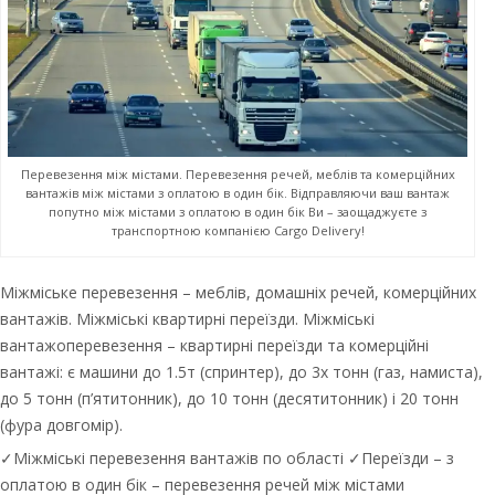
Перевезення між містами. Перевезення речей, меблів та комерційних
вантажів між містами з оплатою в один бік. Відправляючи ваш вантаж
попутно між містами з оплатою в один бік Ви – заощаджуєте з
транспортною компанією Cargo Delivery!
Міжміське перевезення – меблів, домашніх речей, комерційних
вантажів. Міжміські квартирні переїзди. Міжміські
вантажоперевезення – квартирні переїзди та комерційні
вантажі: є машини до 1.5т (спринтер), до 3х тонн (газ, намиста),
до 5 тонн (п’ятитонник), до 10 тонн (десятитонник) і 20 тонн
(фура довгомір).
✓Міжміські перевезення вантажів по області ✓Переїзди – з
оплатою в один бік – перевезення речей між містами