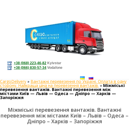
+38 (068) 223-46-82
Kyivstar
+38 (066) 830-57-34
Vodafone
CargoDelivery
»
Вантажні перевезення по Україні. Оплата в одну
сторону. Найкраща ціна на перевезення вантажів.
»
Міжміські
перевезення вантажів. Вантажні перевезення між
містами Київ — Львів — Одеса — Дніпро — Харків —
Запоріжжя
Міжміські перевезення вантажів. Вантажні
перевезення між містами Київ – Львів – Одеса –
Дніпро – Харків – Запоріжжя