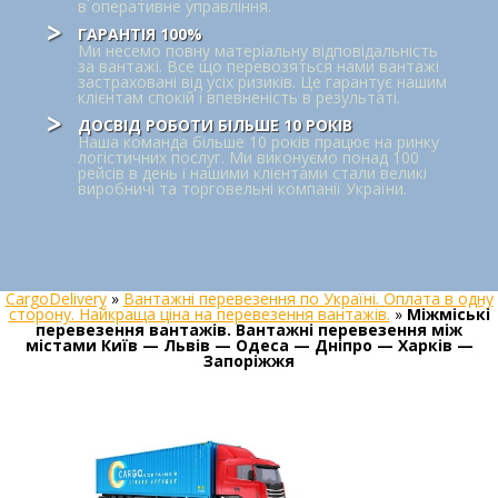
в оперативне управління.
ГАРАНТІЯ 100%
Ми несемо повну матеріальну відповідальність
за вантажі. Все що перевозяться нами вантажі
застраховані від усіх ризиків. Це гарантує нашим
клієнтам спокій і впевненість в результаті.
ДОСВІД РОБОТИ БІЛЬШЕ 10 РОКІВ
Наша команда більше 10 років працює на ринку
логістичних послуг. Ми виконуємо понад 100
рейсів в день і нашими клієнтами стали великі
виробничі та торговельні компанії України.
CargoDelivery
»
Вантажні перевезення по Україні. Оплата в одну
сторону. Найкраща ціна на перевезення вантажів.
»
Міжміські
перевезення вантажів. Вантажні перевезення між
містами Київ — Львів — Одеса — Дніпро — Харків —
Запоріжжя