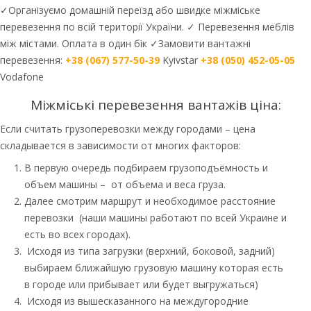
✓Організуємо домашній переїзд або швидке міжміське
перевезення по всій території України. ✓ Перевезення меблів
між містами. Оплата в один бік ✓Замовити вантажні
перевезення:
+38 (067) 577-50-39
Kyivstar
+38 (050) 452-05-05
Vodafone
Міжміські перевезення вантажів ціна:
Если считать грузоперевозки между городами – цена
складывается в зависимости от многих факторов:
В первую очередь подбираем грузоподъёмность и
объем машины – от объема и веса груза.
Далее смотрим маршрут и необходимое расстояние
перевозки (наши машины работают по всей Украине и
есть во всех городах).
Исходя из типа загрузки (верхний, боковой, задний)
выбираем ближайшую грузовую машину которая есть
в городе или прибывает или будет выгружаться)
Исходя из вышесказанного на междугородние