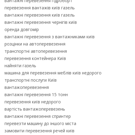
вантажні перевезення гідроборт
перевезення вантажів київ газель
вантажні перевезення київ газель
вантажні перевезення чернігів київ
оренда довгомір
вантажні перевезення з вантажниками київ
розцінки на автоперевезення
транспортні автоперевезення
перевезення контейнера Київ
найняти газель
машина для перевезення меблів київ недорого
транспортні послуги Київ
вантажоперевезення
вантажні перевезення 15 тонн
перевезення київ недорого
вартість вантажоперевезень
вантажні перевезення спринтер
перевезти машину до іншого міста
замовити перевезення речей київ