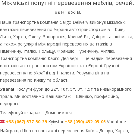
Міжміські попутні перевезення меблів, речей,
вантажів.
Наша транспортна компанія Cargo Delivery виконує міжміські
вантажні перевезення по Україні автотранспортом в – Київ,
Львів, Харків, Одесу, Запоріжжя, Кривий Ріг, Дніпро та інші міста,
а також регулярні міжнародні перевезення вантажів в
Німеччину, Італію, Польщу, Францію, Туреччину, Англію.
Транспортна компанія Карго Делівері — це надійні перевезення
вантажів автотранспортом Україною та з Європі. Грузові
перевезення по Україні від 1 палети. Розумна ціна на
перевезення по Києву та області.
Увага!
Послуги фури до 22т, 10т, 5т, 3т, 1.5т та низькорамного
трала. Ми доставимо Ваш вантаж – Швидко, професійно,
недорого!
Телефонуйте зараз – Домовимося!
+38 (067) 577-50-39
Kyivstar
+38 (050) 452-05-05
Vodafone
Найкраща Ціна на вантажні перевезення Київ – Дніпро, Харків,