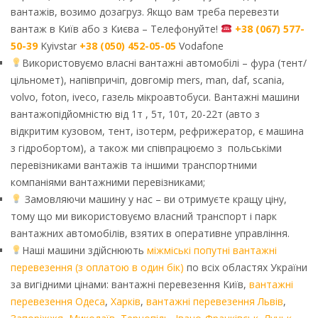
вантажів, возимо дозагруз. Якщо вам треба перевезти
вантаж в Київ або з Києва – Телефонуйте!
+38 (067) 577-
50-39
Kyivstar
+38 (050) 452-05-05
Vodafone
Використовуємо власні вантажні автомобілі – фура (тент/
цільномет), напівпричіп, довгомір mers, man, daf, scania,
volvo, foton, iveco, газель мікроавтобуси. Вантажні машини
вантажопідйомністю від 1т , 5т, 10т, 20-22т (авто з
відкритим кузовом, тент, ізотерм, рефрижератор, є машина
з гідробортом), а також ми співпрацюємо з польськіми
перевізниками вантажів та іншими транспортними
компаніями вантажними перевізниками;
Замовляючи машину у нас – ви отримуєте кращу ціну,
тому що ми використовуємо власний транспорт і парк
вантажних автомобілів, взятих в оперативне управління.
Наші машини здійснюють
міжміські попутні вантажні
перевезення (з оплатою в один бік)
по всіх областях України
за вигідними цінами: вантажні перевезення Київ,
вантажні
перевезення Одеса
,
Харків
,
вантажні перевезення Львів
,