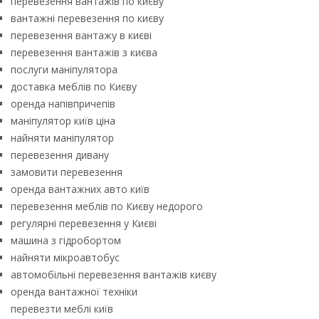
перевезення вантажів по києву
вантажні перевезення по києву
перевезення вантажу в києві
перевезення вантажів з києва
послуги маніпулятора
доставка меблів по Києву
оренда напівпричепів
маніпулятор київ ціна
найняти маніпулятор
перевезення дивану
замовити перевезення
оренда вантажних авто київ
перевезення меблів по Києву недорого
регулярні перевезення у Києві
машина з гідробортом
найняти мікроавтобус
автомобільні перевезення вантажів києву
оренда вантажної техніки
перевезти меблі київ