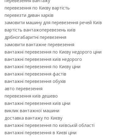
перевезення вантажу
перевезення по Києву вартість
перевезти диван харків
замовити машину для перевезення речей Київ
вартість вантажоперевезень київ
дрібногабаритні перевезення
замовити вантажне перевезення
вантажні перевезення по Києву недорого ціни
вантажні перевезення київ недорого
вантажні перевезення по Києву ціни
вантажні перевезення фастів
вантажні перевезення обухів
авто перевезення
перевезення київ дешево
вантажні перевезення київ ціни
виклик вантажної машини
доставка вантажу по Києву
вантажні перевезення по київській області
вантажні перевезення в Києві ціни