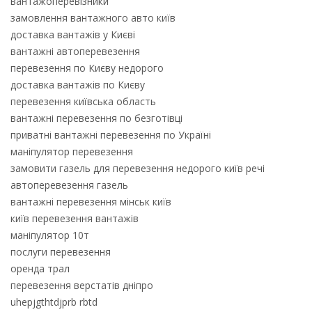
вантажоперевізники
замовлення вантажного авто київ
доставка вантажів у Києві
вантажні автоперевезення
перевезення по Києву недорого
доставка вантажів по Києву
перевезення київська область
вантажні перевезення по безготівці
приватні вантажні перевезення по Україні
маніпулятор перевезення
замовити газель для перевезення недорого київ речі
автоперевезення газель
вантажні перевезення мінськ київ
київ перевезення вантажів
маніпулятор 10т
послуги перевезення
оренда трал
перевезення верстатів дніпро
uhepjgthtdjprb rbtd