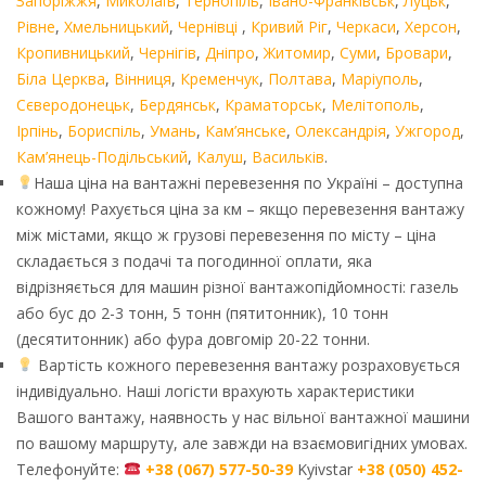
Запоріжжя
,
Миколаїв
,
Тернопіль
,
Івано-Франківськ
,
Луцьк
,
Рівне
,
Хмельницький
,
Чернівці
,
Кривий Ріг
,
Черкаси
,
Херсон
,
Кропивницький
,
Чернігів
,
Дніпро
,
Житомир
,
Суми
,
Бровари
,
Біла Церква
,
Вінниця
,
Кременчук
,
Полтава
,
Маріуполь
,
Сєверодонецьк
,
Бердянськ
,
Краматорськ
,
Мелітополь
,
Ірпінь
,
Бориспіль
,
Умань
,
Кам’янське
,
Олександрія
,
Ужгород
,
Кам’янець-Подільський
,
Калуш
,
Васильків
.
Наша ціна на вантажні перевезення по Україні – доступна
кожному! Рахується ціна за км – якщо перевезення вантажу
між містами, якщо ж грузові перевезення по місту – ціна
складається з подачі та погодинної оплати, яка
відрізняється для машин різної вантажопідйомності: газель
або бус до 2-3 тонн, 5 тонн (пятитонник), 10 тонн
(десятитонник) або фура довгомір 20-22 тонни.
Вартість кожного перевезення вантажу розраховується
індивідуально. Наші логісти врахують характеристики
Вашого вантажу, наявность у нас вільної вантажної машини
по вашому маршруту, але завжди на взаємовигідних умовах.
Телефонуйте:
+38 (067) 577-50-39
Kyivstar
+38 (050) 452-