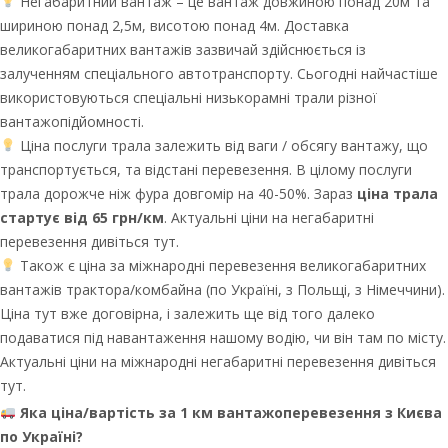
Негабаритний вантаж – це вантаж довжиною понад 20м та
шириною понад 2,5м, висотою понад 4м. Доставка
великогабаритних вантажів зазвичай здійснюється із
залученням спеціального автотранспорту. Сьогодні найчастіше
використовуються спеціальні низькорамні трали різної
вантажопідйомності.
Ціна послуги трала залежить від ваги / обсягу вантажу, що
транспортується, та відстані перевезення. В цілому послуги
трала дорожче ніж фура довгомір на 40-50%. Зараз
ціна трала
стартує від 65 грн/км
. Актуальні ціни на негабаритні
перевезення дивіться тут.
Також є ціна за міжнародні перевезення великогабаритних
вантажів трактора/комбайна (по Україні, з Польщі, з Німеччини).
Ціна тут вже договірна, і залежить ще від того далеко
подаватися під навантаження нашому водію, чи він там по місту.
Актуальні ціни на міжнародні негабаритні перевезення дивіться
тут.
Яка ціна/вартість за 1 км вантажоперевезення з Києва
по Україні?