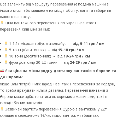
Все залежить від маршруту перевезення (є подача машини з
іншого місця або машина є на місці) обсягу, ваги та габаритів
вашого вантажу:.
Ціна вантажного перевезення по Україні (вантажні
перевезеня Київ ціна за км):
1-1.5т мікроавтобус /газель/бус –
від 9-11 грн / км
5 тонн (п’ятитонник) – від
15-18 грн / км
10 тонн (десятитонник) – від
18-24 грн / км
фура довгомір 20-22 тонни – від
24-29 грн / км
Яка ціна на міжнародну доставку вантажів з Європи та
до Європи?
Якщо Вам потрібні міжнародні вантажні перевезення за кордон,
то треба врахувати кілька деталей. Перевезення вантажів з
Європи може здійснюватися як окремими машинами, так і в
складі збірних вантажів.
Зазвичай вартість перевезення фурою з вантажем у 22т
складає в середньому 1€/км, якщо вантаж у габаритах.