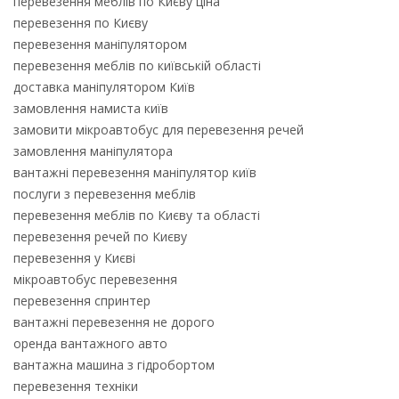
перевезення меблів по Києву ціна
перевезення по Києву
перевезення маніпулятором
перевезення меблів по київській області
доставка маніпулятором Київ
замовлення намиста київ
замовити мікроавтобус для перевезення речей
замовлення маніпулятора
вантажні перевезення маніпулятор київ
послуги з перевезення меблів
перевезення меблів по Києву та області
перевезення речей по Києву
перевезення у Києві
мікроавтобус перевезення
перевезення спринтер
вантажні перевезення не дорого
оренда вантажного авто
вантажна машина з гідробортом
перевезення техніки