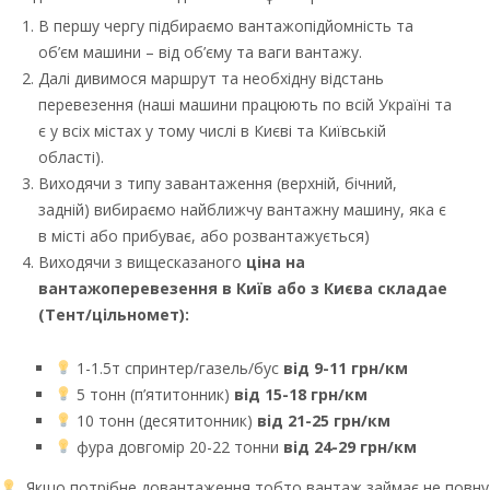
В першу чергу підбираємо вантажопідйомність та
об’єм машини – від об’єму та ваги вантажу.
Далі дивимося маршрут та необхідну відстань
перевезення (наші машини працюють по всій Україні та
є у всіх містах у тому числі в Києві та Київській
області).
Виходячи з типу завантаження (верхній, бічний,
задній) вибираємо найближчу вантажну машину, яка є
в місті або прибуває, або розвантажується)
Виходячи з вищесказаного
ціна на
вантажоперевезення в Київ або з Києва складае
(Тент/цільномет):
1-1.5т спринтер/газель/бус
від 9-11 грн/км
5 тонн (п’ятитонник)
від 15-18 грн/км
10 тонн (десятитонник)
від 21-25 грн/км
фура довгомір 20-22 тонни
від 24-29 грн/км
Якщо потрібне довантаження тобто вантаж займає не повну