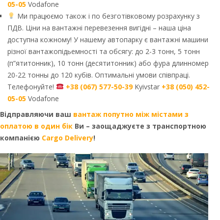
05-05
Vodafone
Ми працюємо також і по безготівковому розрахунку з
ПДВ. Ціни на вантажні перевезення вигідні – наша ціна
доступна кожному! У нашему автопарку є вантажні машини
різної вантажопідьемності та обсягу: до 2-3 тонн, 5 тонн
(п”ятитонник), 10 тонн (десятитонник) або фура длинномер
20-22 тонны до 120 кубів. Оптимальні умови співпраці.
Телефонуйте!
+38 (067) 577-50-39
Kyivstar
+38 (050) 452-
05-05
Vodafone
Відправляючи ваш
вантаж попутно між містами з
оплатою в один бік
Ви – заощаджуєте з транспортною
компанією
Cargo Delivery
!