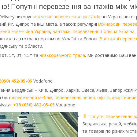
дно! Попутні перевезення вантажів між мі
elivery виконує
міжміські перевезення вантажів
по Україні автот
ий Ріг, Дніпро та інші міста, а також регулярні
міжнародні перев
ення Німеччина Україна
,
вантажні перевезення Польща Україна
.
вантажів автотранспортом по Україні та Європі.
Вантажні перевез
рдянську та области.
0т, 5т, 3т, 1.5т та
низькорамного трала
. Ми доставимо Ваш ван
(050) 452-05-05
Vodafone
ння Бердянськ – Київ, Дніпро, Харків, Одеса, Львів, Запоріжжя 
бік (
перевезення меблів, перевезення речей, офісів, квартирний
ivstar
+38 (050) 452-05-05
Vodafone
Попутні перевезення в
Бердянська, речей, меблів
та товарів по різних міст