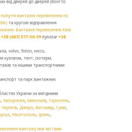
ах від дверей до дверей (door to
і
попутні вантажні перевезення по
бік)
та кругові відправлення
аження
.
Вантажні перевезення Київ
+38 (067) 577-50-39
Kyivstar
+38
a, volvo, foton, iveco,
м кузовом, тент, ізотерм,
нтажів та іншими транспортними
ранспорт та парк вантажних
бластях України за вигідними
в
,
Запоріжжя
,
Миколаїв
,
Тернопіль
,
,
Чернігів
,
Дніпро
,
Житомир
,
Суми
,
орськ
,
Мелітополь
,
Ірпінь
,
евезення вантажу між містами