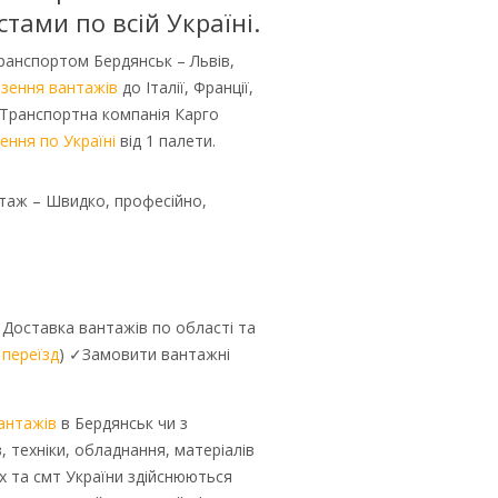
стами по всій Україні.
ранспортом Бердянськ – Львів,
езення вантажів
до Італії, Франції,
 Транспортна компанія Карго
ення по Україні
від 1 палети.
таж – Швидко, професійно,
✓Доставка вантажів по області та
 переїзд
) ✓Замовити вантажні
антажів
в Бердянськ чи з
, техніки, обладнання, матеріалів
ах та смт України здійснюються