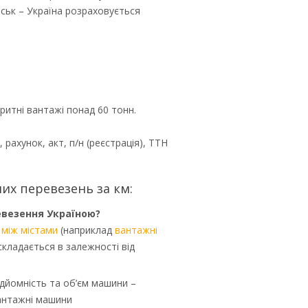
ськ – Україна розраховується
ритні вантажі понад 60 тонн.
ахунок, акт, п/н (реєстрація), ТТН
их перевезень за км:
евезення Україною?
між містами
(наприклад
вантажні
складається в залежності від
дйомність та об’єм машини –
вантажні машини