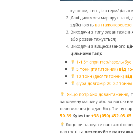
кузовом, тент, ізотерм/цільн
Далі дивимося маршрут та відс
здійснюють
вантажоперевезенн
Виходячи з типу завантаження 
або розвантажується)
Виходячи з вищесказаного
ці
цільнометал):
1-1.5т спринтер/газель/бус
5 тонн (п’ятитонник)
від 15
10 тонн (десятитонник)
від
фура довгомір 20-22 тонны
Якщо потрібно довантаження
, 
заповнену машину або за вагою ван
перевезення (в один бік). Точну в
50-39
Kyivstar
+38 (050) 452-05-05
Якщо ви плануєте вантажні перев
вартості та
резервуйте вантажну 