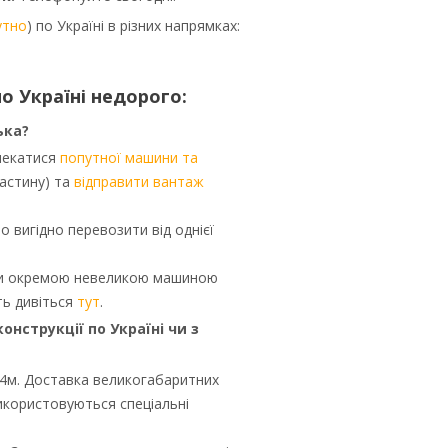
утно
) по Україні в різних напрямках:
о Україні недорого:
ька?
чекатися
попутної машини та
астину) та
відправити вантаж
то вигідно перевозити від однієї
ити окремою невеликою машиною
ть дивіться
тут
.
нструкції по Україні чи з
4м. Доставка великогабаритних
икористовуються спеціальні