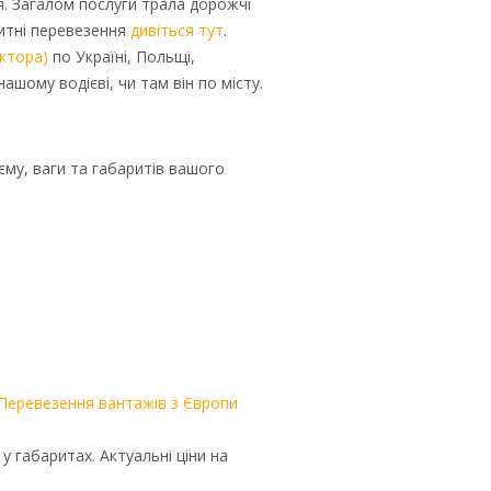
я. Загалом послуги трала дорожчі
ритні перевезення
дивіться тут
.
актора)
по Україні, Польщі,
ашому водієві, чи там він по місту.
єму, ваги та габаритів вашого
Перевезення вантажів з Європи
 габаритах. Актуальні ціни на