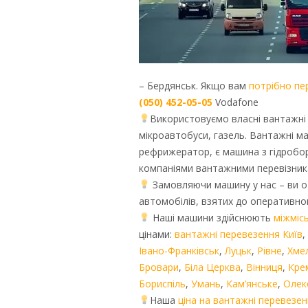
– Бердянськ. Якщо вам
потрібно пе
(050) 452-05-05
Vodafone
Використовуємо власні вантажні ав
мікроавтобуси, газель. Вантажні ма
рефрижератор, є машина з гідробо
компаніями вантажними перевізник
Замовляючи машину у нас – ви о
автомобілів, взятих до оперативно
Наші машини здійснюють
міжмісь
цінами:
вантажні перевезення Київ
,
Івано-Франківськ
,
Луцьк
,
Рівне
,
Хме
Бровари
,
Біла Церква
,
Вінниця
,
Кре
Бориспіль
,
Умань
,
Кам’янське
,
Олек
Наша
ціна на вантажні перевезен