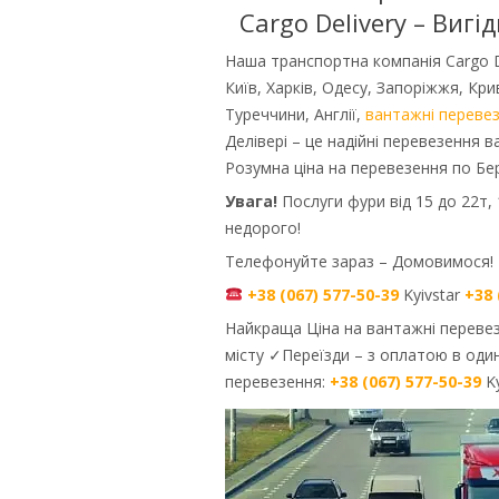
Cargo Delivery – Вигі
Наша транспортна компанія Cargo D
Київ, Харків, Одесу, Запоріжжя, Крив
Туреччини, Англії,
вантажні перевез
Делівері – це надійні перевезення 
Розумна ціна на перевезення по Бе
Увага!
Послуги фури від 15 до 22т, 1
недорого!
Телефонуйте зараз – Домовимося!
+38 (067) 577-50-39
Kyivstar
+38 
Найкраща Ціна на вантажні перевезе
місту ✓Переїзди – з оплатою в один 
перевезення:
+38 (067) 577-50-39
Ky