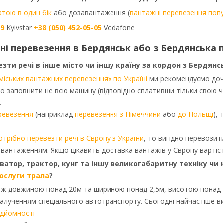
тою в один бік
або дозавантаження (
вантажні перевезення поп
39
Kyivstar
+38 (050) 452-05-05
Vodafone
ні перевезення в Бердянськ або з Бердянська п
ти речі в інше місто чи іншу країну за кордон з Бердянс
міських вантажних перевезеннях по Україні
ми рекомендуємо до
о заповнити не всю машину (відповідно сплативши тільки свою ч
.
ревезення
(наприклад
перевезення з Німеччини
або
до Польщі
), 
отрібно перевезти речі в Європу з України
, то вигідно перевоз
вантаженням. Якщо цікавить доставка вантажів у Європу вартіс
атор, трактор, кунг та іншу великогабаритну техніку чи ко
послуги трала
?
ж довжиною понад 20м та шириною понад 2,5м, висотою понад 
залученням спеціального автотранспорту. Сьогодні найчастіше в
ідйомності