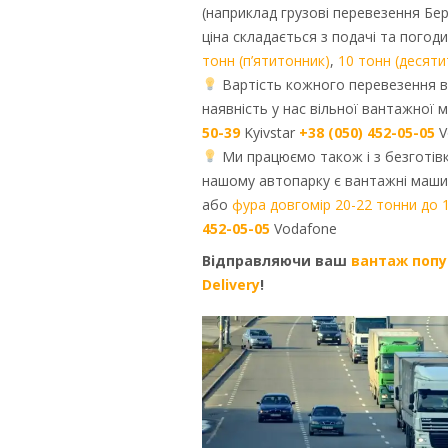
(наприклад грузові перевезення Бер
ціна складається з подачі та погод
тонн (п’ятитонник)
,
10 тонн (десяти
Вартість кожного перевезення в
наявність у нас вільної вантажної
50-39
Kyivstar
+38 (050) 452-05-05
V
Ми працюємо також і з безготівк
нашому автопарку є вантажні машин
або
фура довгомір 20-22 тонни до 1
452-05-05
Vodafone
Відправляючи ваш
вантаж попу
Delivery
!