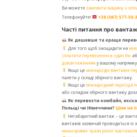
Ви можете
замовити машину з опла
Телефонуйте!
+38 (067) 577-50-
Часті питання про вантаж
Як дешевше та краще перевез
Для того щоб заощадити на
між
сплатити перевезення в один бік
аб
довантаженням
у вашому напрямку
Якщо це
міжнародні вантажні пе
палети у складі збірного вантажу.
Якщо це
міжнародний переїзд
і
п
або складом збірного вантажу доза
Як перевезти комбайн, екскав
Польщі чи Німеччини?
Ціни на 
Негабаритний вантаж – це ванта
вантажів зазвичай проводиться із 
низькорамні трали різної вантажоп