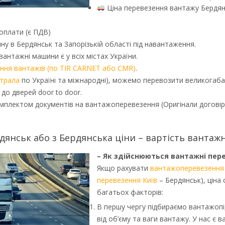
Ціна перевезення вантажу Бердян
плати (є ПДВ)
 в Бердянськ та Запорізькій області під навантаження.
антажні машини є у всіх містах України.
ння вантажів (по TIR CARNET або CMR)
.
 трала
по Україні та міжнародні), можемо перевозити великогаба
до дверей door to door.
ектом документів на вантажоперевезення (Оригінали договір, р
янськ або з Бердянська ціни – вартість вантажн
– Як здійснюються вантажні пер
Якщо рахувати
вантажоперевезення 
перевезення Київ
– Бердянськ), ціна 
багатьох факторів:
В першу чергу підбираємо вантажопі
від об’єму та ваги вантажу. У нас є 