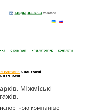
+38 (066) 830-57-34
Vodafone
ЕННЯ
О КОМПАНІЇ
НАШ АВТОПАРК
КОНТАКТИ
ня вантажів.
»
Вантажні
, вантажів.
арків. Міжміські
тажів.
ранспортною компанією