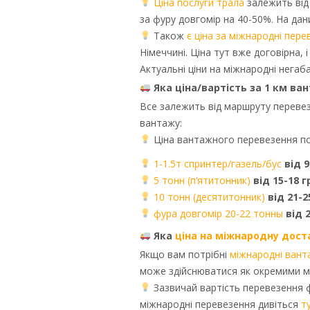
Ціна послуги трала
залежить від 
за фуру довгомір на 40-50%. На дани
Також
є ціна за міжнародні пер
Німеччині. Ціна тут вже договірна, 
Актуальні ціни на міжнародні негаб
Яка ціна/вартість за 1 км ва
Все залежить від маршруту перевезе
вантажу:
Ціна вантажного перевезення по 
1-1.5т спринтер/газель/бус
від 
5 тонн (п’ятитонник)
від 15-18 
10 тонн (десятитонник)
від 21-2
фура довгомір 20-22 тонны
від 
Яка
ціна на міжнародну дост
Якщо вам потрібні
міжнародні вант
може здійснюватися як окремими маш
Зазвичай вартість перевезення ф
міжнародні перевезення дивіться
т