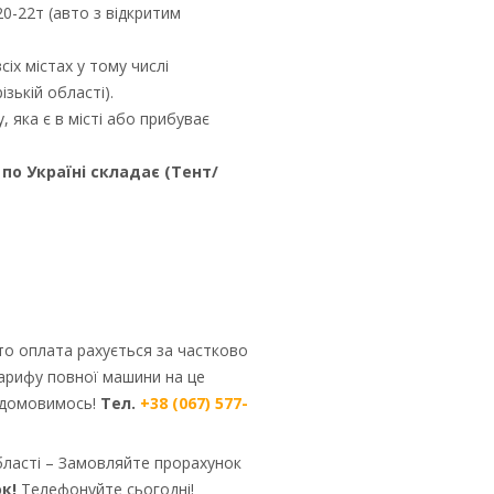
20-22т (авто з відкритим
іх містах у тому числі
ізькій області).
 яка є в місті або прибуває
по Україні складає (Тент/
 то оплата рахується за частково
тарифу повної машини на це
– домовимось!
Тел.
+38 (067) 577-
бласті – Замовляйте прорахунок
к!
Телефонуйте сьогодні!