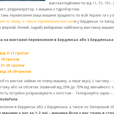
вантажопідйомністю від 1т, 5т, 10т, 
омет, рефрижератор, є машина з гідробортом)
тань перевезення (наші машини працюють по всій Україні та є у вс
я по Київу, а також перевезення вантажі
в у Бердянськ та Запор
(верхній, бічний, задній) вибираємо найближчу вантажну машину,
на на вантажні перевезення в Бердянськ або з Бердянська 
від 9-11 грн/км
-18 грн/км
 21-25 грн/км
від 24-29 грн/км
тобто вантаж займає не повну машину, а лише якусь її частину –
тажу або за обсягом. Зазвичай від 20% до 70% від звичайного 
артість потрібно розраховувати з логістом – Телефонуйте зараз 
Vodafone
езення в Бердянськ або з Бердянська, а також по Запорізькій о
машину у нас за 1-2 дні – машина буде у вас точно в стро