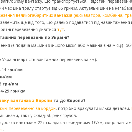
ваги/об’єму вантажу, що транспортується, і відстані перевезенн
й час ціна тралу стартує від 65 грн/км. Актуальні ціни на негаба
евезення великогабаритних вантажів (екскаватора, комбайна, тр
і залежить ще від того, що далеко подаватися під навантаження н
аритні перевезення дивіться
тут
.
нтажних перевезень по Україні?
ння (є подача машини з іншого місця або машина є на місці) об’
Україні (вартість вантажних перевезень за км):
9-11 грн/км
грн/км
5 грн/км
24-29 грн/км
авку вантажів з Європи
та до Європи?
ажні перевезення за кордон
, потрібно врахувати кілька деталей.
инами, так і у складі збірних грузов.
урою з вантажем 22т складає в середньому 1€/км, якщо вантаж у
ут
.