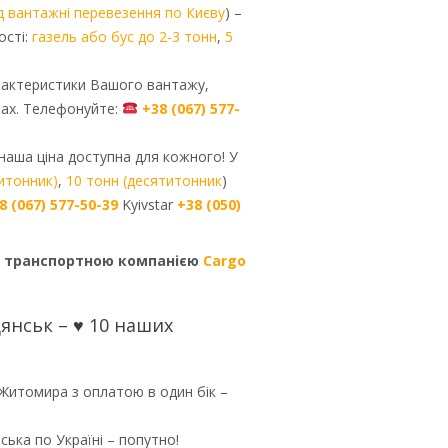
д вантажні перевезення по Києву
) –
ості:
газель або бус до 2-3 тонн
,
5
арактеристики Вашого вантажу,
вах. Телефонуйте:
+38 (067) 577-
наша ціна доступна для кожного! У
титонник)
,
10 тонн (десятитонник
)
8 (067) 577-50-39
Kyivstar
+38 (050)
з транспортною компанією
Cargo
янськ – ♥ 10 наших
Житомира з оплатою в один бік –
ка по Україні – попутно!