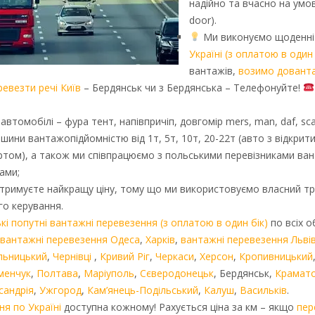
надійно та вчасно на умов
door).
Ми виконуємо щоденн
Україні (з оплатою в один 
вантажів,
возимо довант
ревезти речі Київ
– Бердянськ чи з Бердянська – Телефонуйте!
томобілі – фура тент, напівпричіп, довгомір mers, man, daf, scani
шини вантажопідйомністю від 1т, 5т, 10т, 20-22т (авто з відкрити
ртом), а також ми співпрацюємо з польськими перевізниками ва
ами;
тримуєте найкращу ціну, тому що ми використовуємо власний т
го керування.
кі попутні вантажні перевезення (з оплатою в один бік)
по всіх о
вантажні перевезення Одеса
,
Харків
,
вантажні перевезення Льві
льницький
,
Чернівці
,
Кривий Ріг
,
Черкаси
,
Херсон
,
Кропивницький
менчук
,
Полтава
,
Маріуполь
,
Сєверодонецьк
, Бердянськ,
Крамат
сандрія
,
Ужгород
,
Кам’янець-Подільський
,
Калуш
,
Васильків
.
ня по Україні
доступна кожному! Рахується ціна за км – якщо
пер