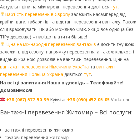
Актуальні ціни на міжнародні перевезення дивіться
тут
.
Вартість перевезень в Європу
залежить насамперед від
країни, ваги, габаритів та відстані перевезення вантажу. Також
слід враховувати TIR або можливо CMR. Якщо все одно (а без
ТІРу дешевше) – навіщо платити більше!
Ціна на міжнародні перевезення вантажів
є досить гнучкою і
залежить від сезону, напрямку перевезення, а також кількості
виданих країною дозволів на вантажні перевезення. Ціни на
вантажні перевезення Німеччина Україна
та
вантажні
перевезення Польща Україна
дивіться
тут
.
На всі ці запитання Наша відповідь – Телефонуйте!
Домовимося!
+38 (067) 577-50-39
Kyivstar
+38 (050) 452-05-05
Vodafone
Вантажні перевезення Житомир – Всі послуги:
вантажні перевезення житомир
грузові перевезення житомир