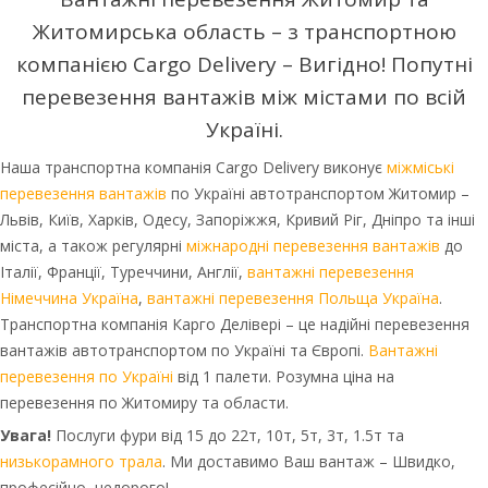
Житомирська область – з транспортною
компанією Cargo Delivery – Вигідно! Попутні
перевезення вантажів між містами по всій
Україні.
Наша транспортна компанія Cargo Delivery виконує
міжміські
перевезення вантажів
по Україні автотранспортом Житомир –
Львів, Київ, Харків, Одесу, Запоріжжя, Кривий Ріг, Дніпро та інші
міста, а також регулярні
міжнародні перевезення вантажів
до
Італії, Франції, Туреччини, Англії,
вантажні перевезення
Німеччина Україна
,
вантажні перевезення Польща Україна
.
Транспортна компанія Карго Делівері – це надійні перевезення
вантажів автотранспортом по Україні та Європі.
Вантажні
перевезення по Україні
від 1 палети. Розумна ціна на
перевезення по Житомиру та области.
Увага!
Послуги фури від 15 до 22т, 10т, 5т, 3т, 1.5т та
низькорамного трала
. Ми доставимо Ваш вантаж – Швидко,
професійно, недорого!