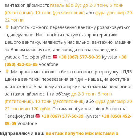
вантажопідйомності:
газель або бус до 2-3 тонн
,
5 тонн
(п’ятитонник)
,
10 тонн (десятитонник)
або
фура довгомір 20-
22 тонни
.
Вартість кожного перевезення вантажу розраховується
індивідуально. Наші логісти врахують характеристики
Вашого вантажу, наявність у нас вільної вантажної машини
за Вашим маршрутом, але завжди на взаємовигідних
умовах. Телефонуйте:
+38 (067) 577-50-39
Kyivstar
+38
(050) 452-05-05
Vodafone
Ми працюємо також і з безготівкового розрахунку з ПДВ.
Ціни на вантажні перевезення вигідні – наша ціна доступна
для кожного! У нашому автопарку є вантажні машини різної
вантажопідйомності та об’єму:
до 2-3 тонн
,
5 тонн
(п’ятитонник)
,
10 тонн (десятитонник
) або
фура довгомір 20-
22 тонни до 120 кубів
. Оптимальні умови співробітництва.
Телефонуйте!
+38 (067) 577-50-39
Kyivstar
+38 (050) 452-
05-05
Vodafone
Відправляючи ваш
вантаж попутно між містами з