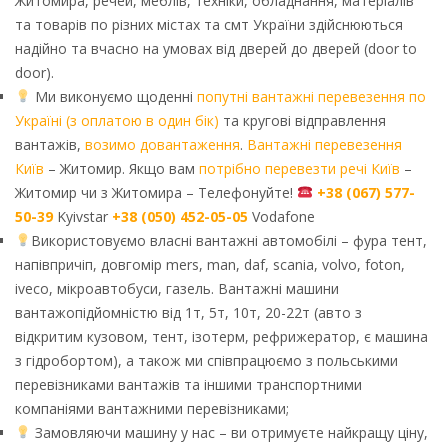
Житомира, речей, меблів, техніки, обладнання, матеріалів
та товарів по різних містах та смт України здійснюються
надійно та вчасно на умовах від дверей до дверей (door to
door).
Ми виконуємо щоденні
попутні вантажні перевезення по
Україні (з оплатою в один бік)
та кругові відправлення
вантажів,
возимо довантаження
.
Вантажні перевезення
Київ
– Житомир. Якщо вам
потрібно перевезти речі Київ
–
Житомир чи з Житомира – Телефонуйте!
+38 (067) 577-
50-39
Kyivstar
+38 (050) 452-05-05
Vodafone
Використовуємо власні вантажні автомобілі – фура тент,
напівпричіп, довгомір mers, man, daf, scania, volvo, foton,
iveco, мікроавтобуси, газель. Вантажні машини
вантажопідйомністю від 1т, 5т, 10т, 20-22т (авто з
відкритим кузовом, тент, ізотерм, рефрижератор, є машина
з гідробортом), а також ми співпрацюємо з польськими
перевізниками вантажів та іншими транспортними
компаніями вантажними перевізниками;
Замовляючи машину у нас – ви отримуєте найкращу ціну,