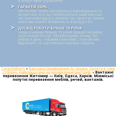
в оперативне управління.
ГАРАНТІЯ 100%
Ми несемо повну матеріальну відповідальність
за вантажі. Все що перевозяться нами вантажі
застраховані від усіх ризиків. Це гарантує нашим
клієнтам спокій і впевненість в результаті.
ДОСВІД РОБОТИ БІЛЬШЕ 10 РОКІВ
Наша команда більше 10 років працює на ринку
логістичних послуг. Ми виконуємо понад 100
рейсів в день і нашими клієнтами стали великі
виробничі та торговельні компанії України.
CargoDelivery
»
Вантажні перевезення по Україні. Оплата в одну
сторону. Найкраща ціна на перевезення вантажів.
»
Вантажні
перевезення Житомир — Київ, Одеса, Харків. Міжміські
попутні перевезення меблів, речей, вантажів.