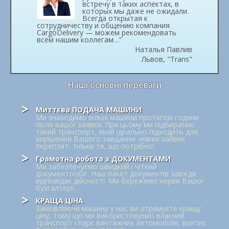
встречу в таких аспектах, в
которых мы даже не ожидали.
Всегда открытая к
сотрудничеству и общению компания
CargoDelivery — можем рекомендовать
всем нашим коллегам…”
Наталья Павлив
Львов, "Trans"
Наші основні переваги
Миттєва ПОДАЧА МАШИНИ
Ми знаходимо вільні машини протягом години
після вашої заявки. При цьому ми підбираємо
такий транспорт, який ідеально підходить для
вирішення Вашого завдання: ніяких зайвих
переплат, тільки те, що потрібно!
Грамотна робота з ДОКУМЕНТАМИ
Ми забезпечуємо швидкий і чіткий
документообіг. Наш пакет документів завжди
відповідає дійсності. Ми бережемо нерви Вашої
бухгалтерії.
КРАЩА ЦІНА
Замовляючи машину у нас ви отримуєте кращу
ціну, тому що ми використовуємо власний
транспорт і парк вантажних автомобілів, взятих