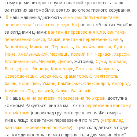
тому що ми використовуємо власний транспорт та парк
вантажних автомобілів, взятих до оперативного керування.
Наші машини здійснюють
міжміські попутні вантажні
перевезення (з оплатою в один бік)
по всіх областях України
за вигідними цінами:
вантажні перевезення Київ
,
вантажні
перевезення Одеса
,
Харків
,
вантажні перевезення Львів
,
Запоріжжя
,
Миколаїв
,
Тернопіль
,
Івано-Франківськ
,
Луцьк
,
Рівне
,
Хмельницький
,
Чернівці
,
Кривий Ріг
,
Черкаси
,
Херсон
,
Кропивницький
,
Чернігів
,
Дніпро
, Житомир,
Суми
,
Бровари
,
Біла Церква
,
Вінниця
,
Кременчук
,
Полтава
,
Маріуполь
,
Сєверодонецьк
,
Бердянськ
,
Краматорськ
,
Мелітополь
,
Ірпінь
,
Бориспіль
,
Умань
,
Кам’янське
,
Олександрія
,
Ужгород
,
Кам’янець-Подільський
,
Калуш
,
Васильків
.
Наша
ціна на вантажні перевезення по Україні
доступна
кожному! Рахується ціна за км – якщо
перевезення вантажу
між містами
(наприклад грузові перевезення Житомир –
Київ), якщо ж вантажні перевезення по місту (
наприклад
вантажні перевезення по Києву
) – ціна складається з подачі
та погодинної оплати, яка відрізняється для машин різної