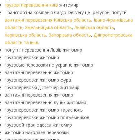
грузові перевезення київ
житомир
Транспортна компанія Cargo Delivery це- регуярні попутні
вантажні перевезення Київська область
,
Івано-Франківська
область
,
Хмельницька область
,
Львівська область
,
Харківська область
,
Запорізька область
,
Дніпропетровська
область та інші
.
попутні перевезення Львів житомир
грузоперевозки житомир
грузовые перевозки по украине житомир
вантажні перевезення житомир
грузоперевозки житомир фура
грузоперевозкі діспетчер житомир
вантажні перевезення житомир
вантажні перевезення луцьк житомир
грузоперевозки житомир тирасполь
грузоперевозки житомир подъёмников
грузовой трал одесса житомир
житомир николаев перевозки
грузоперевозки житомир