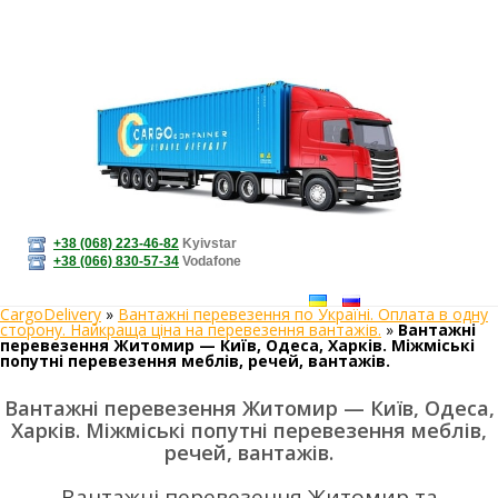
+38 (068) 223-46-82
Kyivstar
+38 (066) 830-57-34
Vodafone
CargoDelivery
»
Вантажні перевезення по Україні. Оплата в одну
сторону. Найкраща ціна на перевезення вантажів.
»
Вантажні
перевезення Житомир — Київ, Одеса, Харків. Міжміські
попутні перевезення меблів, речей, вантажів.
Вантажні перевезення Житомир — Київ, Одеса,
Харків. Міжміські попутні перевезення меблів,
речей, вантажів.
Вантажні перевезення Житомир та