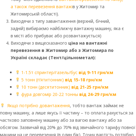
а також перевезення вантажі
в у Житомир та
Житомирській області).
Виходячи з типу завантаження (верхній, бічний,
задній) вибираємо найближчу вантажну машину, яка є
в місті або прибуває або розвантажується)
Виходячи з вищесказаного
ціна на вантажні
перевезення в Житомир або з Житомира по
Україні складає (Тент/цільнометал):
1-1.5т спринтер/газель/бус
від 9-11 грн/км
5 тонн (п’ятитонник)
від 15-18 грн/км
10 тонн (десятитонник)
від 21-25 грн/км
фура довгомір 20-22 тонны
від 24-29 грн/км
Якщо потрібно довантаження
, тобто вантаж займає не
повну машину, а лише якусь її частину – то оплата рахується за
частково заповнену машину або за вагою вантажу або за
обсягом. Зазвичай від 20% до 70% від звичайного тарифу повної
машини на це перевезення (в один бік). Точну вартість потрібно