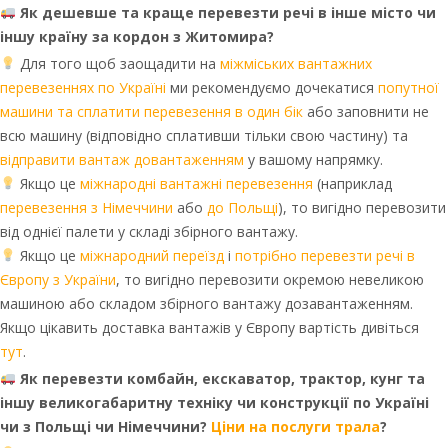
Як дешевше та краще перевезти речі в інше місто чи
іншу країну за кордон з Житомира?
Для того щоб заощадити на
міжміських вантажних
перевезеннях по Україні
ми рекомендуємо дочекатися
попутної
машини та сплатити перевезення в один бік
або заповнити не
всю машину (відповідно сплативши тільки свою частину) та
відправити вантаж довантаженням
у вашому напрямку.
Якщо це
міжнародні вантажні перевезення
(наприклад
перевезення з Німеччини
або
до Польщі
), то вигідно перевозити
від однієї палети у складі збірного вантажу.
Якщо це
міжнародний переїзд
і
потрібно перевезти речі в
Європу з України
, то вигідно перевозити окремою невеликою
машиною або складом збірного вантажу дозавантаженням.
Якщо цікавить доставка вантажів у Європу вартість дивіться
тут
.
Як перевезти комбайн, екскаватор, трактор, кунг та
іншу великогабаритну техніку чи конструкції по Україні
чи з Польщі чи Німеччини?
Ціни на послуги трала
?