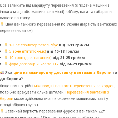
Все залежить від маршруту перевезення (є подача машини з
іншого місця або машина є на місці) об’єму, ваги та габаритів
вашого вантажу:
Ціна вантажного перевезення по Україні (вартість вантажних
перевезень за км):
1-1.5т спринтер/газель/бус
від 9-11 грн/км
5 тонн (п’ятитонник)
від 15-18 грн/км
10 тонн (десятитонник)
від 21-25 грн/км
фура довгомір 20-22 тонны
від 24-29 грн/км
Яка
ціна на міжнародну доставку вантажів з Європи
та
до Європи?
Якщо вам потрібні
міжнародні вантажні перевезення за кордон
,
потрібно врахувати кілька деталей.
Перевезення вантажів з
Європи
може здійснюватися як окремими машинами, так і у
складі збірних грузов.
Зазвичай вартість перевезення фурою з вантажем 22т
складає в середньому 1€/км, якщо вантаж у габаритах.