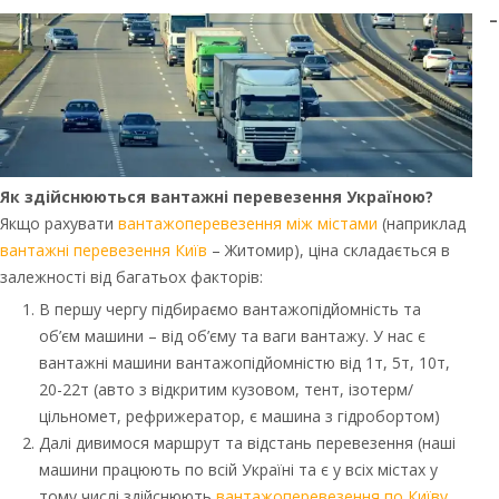
–
Як здійснюються вантажні перевезення Україною?
Якщо рахувати
вантажоперевезення між містами
(наприклад
вантажні перевезення Київ
– Житомир), ціна складається в
залежності від багатьох факторів:
В першу чергу підбираємо вантажопідйомність та
об’єм машини – від об’єму та ваги вантажу. У нас є
вантажні машини вантажопідйомністю від 1т, 5т, 10т,
20-22т (авто з відкритим кузовом, тент, ізотерм/
цільномет, рефрижератор, є машина з гідробортом)
Далі дивимося маршрут та відстань перевезення (наші
машини працюють по всій Україні та є у всіх містах у
тому числі здійснюють
вантажоперевезення по Київу,