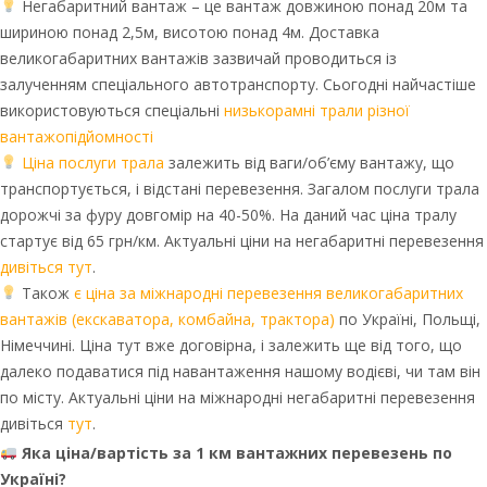
Негабаритний вантаж – це вантаж довжиною понад 20м та
шириною понад 2,5м, висотою понад 4м. Доставка
великогабаритних вантажів зазвичай проводиться із
залученням спеціального автотранспорту. Сьогодні найчастіше
використовуються спеціальні
низькорамні трали різної
вантажопідйомності
Ціна послуги трала
залежить від ваги/об’єму вантажу, що
транспортується, і відстані перевезення. Загалом послуги трала
дорожчі за фуру довгомір на 40-50%. На даний час ціна тралу
стартує від 65 грн/км. Актуальні ціни на негабаритні перевезення
дивіться тут
.
Також
є ціна за міжнародні перевезення великогабаритних
вантажів (екскаватора, комбайна, трактора)
по Україні, Польщі,
Німеччині. Ціна тут вже договірна, і залежить ще від того, що
далеко подаватися під навантаження нашому водієві, чи там він
по місту. Актуальні ціни на міжнародні негабаритні перевезення
дивіться
тут
.
Яка ціна/вартість за 1 км вантажних перевезень по
Україні?