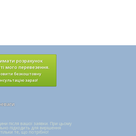
имати розрахунок
ті мого перевезення.
овити безкоштовну
нсультацію зараз!
реваги
ини після вашої заявки. При цьому
льно підходить для вирішення
тільки те, що потрібно!