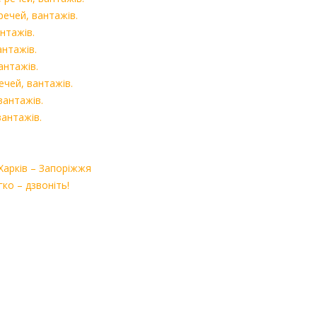
речей, вантажів.
нтажів.
антажів.
антажів.
ечей, вантажів.
вантажів.
вантажів.
 Харків – Запоріжжя
ко – дзвоніть!
і