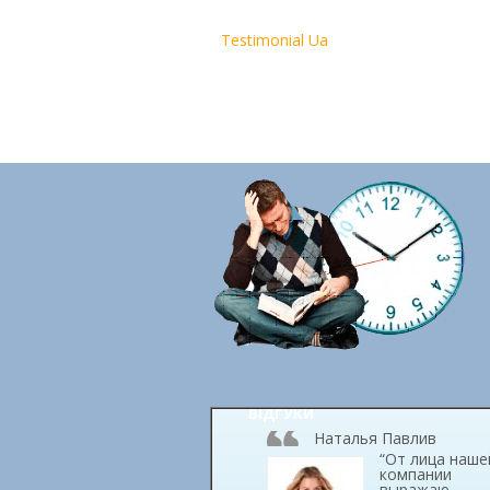
Testimonial Ua
ВІДГУКИ
Наталья Павлив
“От лица наше
компании
выражаю