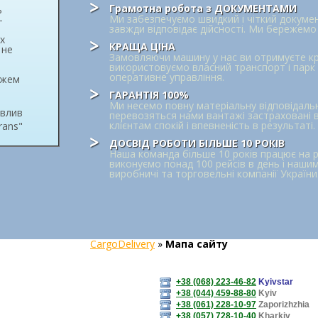
Грамотна робота з ДОКУМЕНТАМИ
ь
Ми забезпечуємо швидкий і чіткий докуме
—
завжди відповідає дійсності. Ми бережемо 
х
КРАЩА ЦІНА
 не
Замовляючи машину у нас ви отримуєте кр
використовуємо власний транспорт і парк 
оперативне управління.
ожем
ГАРАНТІЯ 100%
Ми несемо повну матеріальну відповідальн
влив
перевозяться нами вантажі застраховані ві
клієнтам спокій і впевненість в результаті.
rans"
ДОСВІД РОБОТИ БІЛЬШЕ 10 РОКІВ
Наша команда більше 10 років працює на р
виконуємо понад 100 рейсів в день і нашим
виробничі та торговельні компанії України
CargoDelivery
»
Мапа сайту
+38 (068) 223-46-82
Kyivstar
+38 (044) 459-88-80
Kyiv
+38 (061) 228-10-97
Zaporizhzhia
+38 (057) 728-10-40
Kharkiv