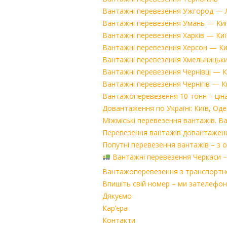
Вантажні перевезення Ужгород — Льв
Вантажні перевезення Умань — Київ,
Вантажні перевезення Харків — Київ
Вантажні перевезення Херсон — Київ
Вантажні перевезення Хмельницький 
Вантажні перевезення Чернівці — Ки
Вантажні перевезення Чернігів — Ки
Вантажоперевезення 10 тонн – ціна
Довантаження по Україні: Київ, Одес
Міжміські перевезення вантажів. Ва
Перевезення вантажів довантаження
Попутні перевезення вантажів – з 
Вантажні перевезення Черкаси – Л
Вантажоперевезення з транспортно
Впишіть свій номер – ми зателефону
Дякуємо
Кар’єра
Контакти