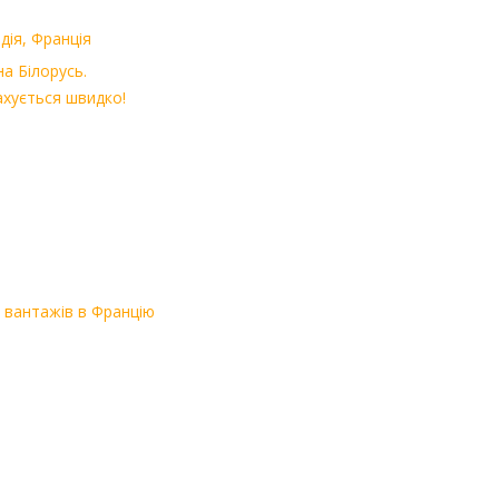
дія, Франція
а Білорусь.
ахується швидко!
 вантажів в Францію