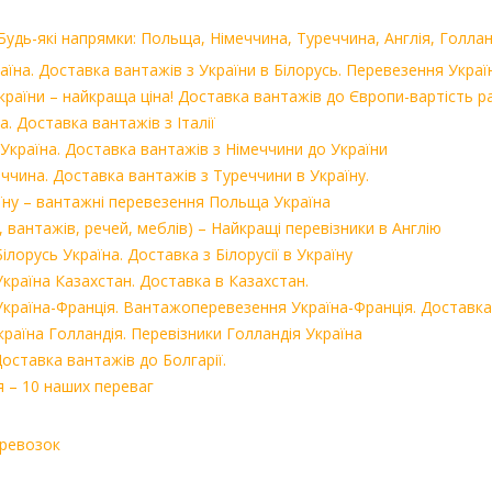
удь-які напрямки: Польща, Німеччина, Туреччина, Англія, Голлан
їна. Доставка вантажів з України в Білорусь. Перевезення Україн
країни – найкраща ціна! Доставка вантажів до Європи-вартість р
. Доставка вантажів з Італії
Україна. Доставка вантажів з Німеччини до України
ччина. Доставка вантажів з Туреччини в Україну.
їну – вантажні перевезення Польща Україна
в, вантажів, речей, меблів) – Найкращі перевізники в Англію
лорусь Україна. Доставка з Білорусії в Україну
країна Казахстан. Доставка в Казахстан.
країна-Франція. Вантажоперевезення Україна-Франція. Доставка
аїна Голландія. Перевізники Голландія Україна
оставка вантажів до Болгарії.
 – 10 наших переваг
еревозок