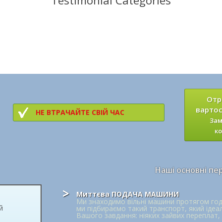
Testimonial Categories
Отр
вартос
НЕ ВТРАЧАЙТЕ СВІЙ ЧАС
Зам
ко
Наші основні пе
Миттєва ПОДАЧА МАШИНИ
Ми знаходимо вільні машини протягом год
й
ми підбираємо такий транспорт, який ідеа
Вашого завдання: ніяких зайвих переплат, 