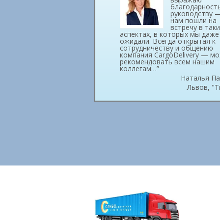
благодарност
руководству 
нам пошли на
встречу в таки
аспектах, в которых мы даже
ожидали. Всегда открытая к
сотрудничеству и общению
компания CargoDelivery — м
рекомендовать всем нашим
коллегам…”
Наталья Па
Львов, "T