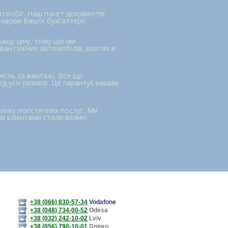
нтообіг. Наш пакет документів
нерви Вашої бухгалтерії.
ащу ціну, тому що ми
вантажних автомобілів, взятих в
ість за вантажі. Все що
д усіх ризиків. Це гарантує нашим
инку логістичних послуг. Ми
и клієнтами стали великі
.
+38 (066) 830-57-34
Vodafone
+38 (048) 734-00-52
Odesa
+38 (032) 242-10-02
Lviv
+38 (056) 790-10-01
Dnipro